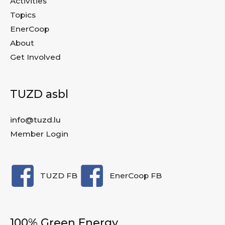
Activities
Topics
EnerCoop
About
Get Involved
TUZD asbl
info@tuzd.lu
Member Login
TUZD FB
EnerCoop FB
100% Green Energy