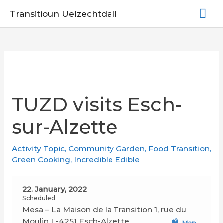
Skip
Mai
Transitioun Uelzechtdall
to
Me
content
TUZD visits Esch-
sur-Alzette
Activity Topic
,
Community Garden
,
Food Transition
,
Green Cooking
,
Incredible Edible
22. January, 2022
Scheduled
Mesa – La Maison de la Transition 1, rue du
Moulin L-4251 Esch-Alzette
Map